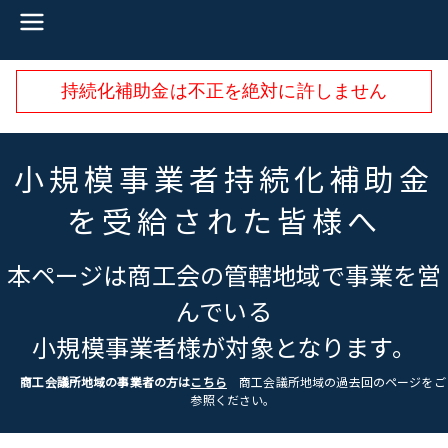
内
容
を
ス
持続化補助金は不正を絶対に許しません
キ
ッ
プ
小規模事業者持続化補助金
を受給された皆様へ
本ページは商工会の管轄地域で事業を営
んでいる
小規模事業者様が対象となります。
商工会議所地域の事業者の方は
こちら
商工会議所地域の過去回のページをご
参照ください。